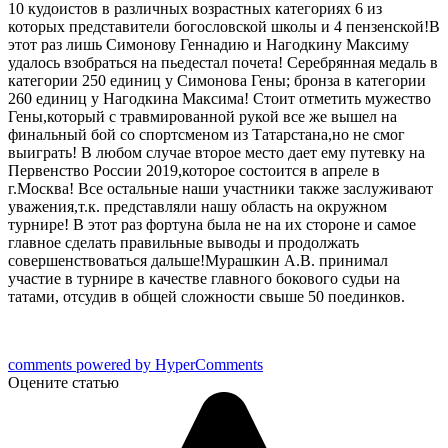
10 кудоистов в различных возрастных категориях 6 из
которых представители богословской школы и 4 пензенской!В
этот раз лишь Симонову Геннадию и Нагодкину Максиму
удалось взобраться на пьедестал почета! Серебрянная медаль в
категории 250 единиц у Симонова Гены;
бронза в категории
260 единиц у Нагодкина Максима!
Стоит отметить мужество
Гены,который с травмированной рукой все же вышел на
финальный бой со спортсменом из Татарстана,но не смог
выиграть! В любом случае второе место дает ему путевку на
Первенство России 2019,которое состоится в апреле в
г.Москва! Все остальные наши участники также заслуживают
уважения,т.к. представляли нашу область на окружном
турнире!
В этот раз фортуна была не на их стороне и самое
главное сделать правильные выводы и продолжать
совершенствоваться дальше!Мурашкин А.В. принимал
участие в турнире в качестве главного бокового судьи на
татами, отсудив в общей сложности свыше 50 поединков.
comments powered by HyperComments
Оцените статью