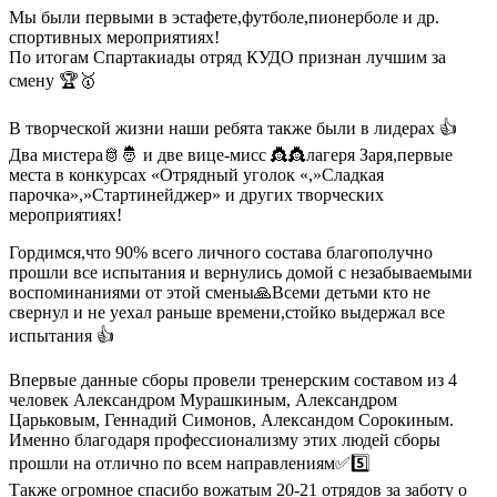
Мы были первыми в эстафете,футболе,пионерболе и др.
спортивных мероприятиях!
По итогам Спартакиады отряд КУДО признан лучшим за
смену 🏆🥇
В творческой жизни наши ребята также были в лидерах 👍
Два мистера🫅🤴 и две вице-мисс 👸👸лагеря Заря,первые
места в конкурсах «Отрядный уголок «,»Сладкая
парочка»,»Стартинейджер» и других творческих
мероприятиях!
Гордимся,что 90% всего личного состава благополучно
прошли все испытания и вернулись домой с незабываемыми
воспоминаниями от этой смены🙏Всеми детьми кто не
свернул и не уехал раньше времени,стойко выдержал все
испытания 👍
Впервые данные сборы провели тренерским составом из 4
человек Александром Мурашкиным, Александром
Царьковым, Геннадий Симонов, Александом Сорокиным.
Именно благодаря профессионализму этих людей сборы
прошли на отлично по всем направлениям✅️5️⃣
Также огромное спасибо вожатым 20-21 отрядов за заботу о