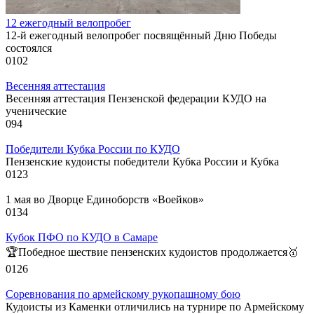
12 ежегодный велопробег
12-й ежегодный велопробег посвящённый Дню Победы
состоялся
0
102
Весенняя аттестация
Весенняя аттестация Пензенской федерации КУДО на
ученические
0
94
Победители Кубка России по КУДО
Пензенские кудоисты победители Кубка России и Кубка
0
123
1 мая во Дворце Единоборств «Воейков»
0
134
Кубок ПФО по КУДО в Самаре
🏆Победное шествие пензенских кудоистов продолжается🥇
0
126
Соревнования по армейскому рукопашному бою
Кудоисты из Каменки отличились на турнире по Армейскому