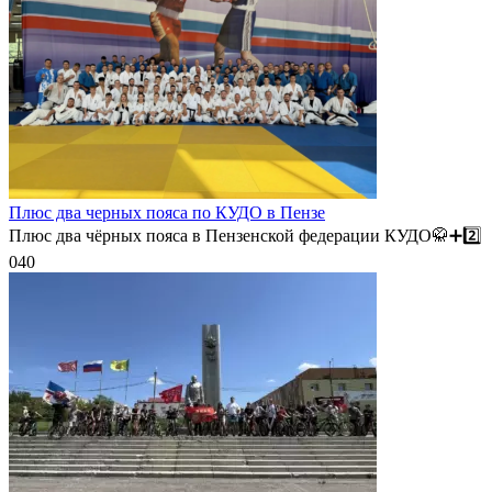
Плюс два черных пояса по КУДО в Пензе
Плюс два чёрных пояса в Пензенской федерации КУДО🥋➕️2️⃣
0
40