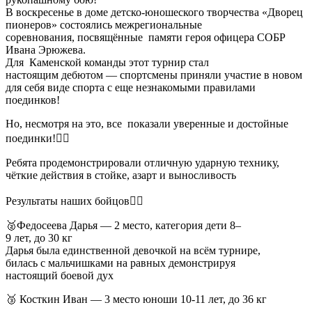
В воскресенье в доме детско-юношеского творчества «Дворец
пионеров» состоялись межрегиональные
соревнования, посвящённые памяти героя офицера СОБР
Ивана Эрюжева.
Для Каменской команды этот турнир стал
настоящим дебютом — спортсмены приняли участие в новом
для себя виде спорта с еще незнакомыми правилами
поединков!
Но, несмотря на это, все показали уверенные и достойные
поединки!☝🏻
Ребята продемонстрировали отличную ударную технику,
чёткие действия в стойке, азарт и выносливость
Результаты наших бойцов👇🏻
🥈Федосеева Дарья — 2 место, категория дети 8–
9 лет, до 30 кг
Дарья была единственной девочкой на всём турнире,
билась с мальчишками на равных демонстрируя
настоящий боевой дух
🥉 Косткин Иван — 3 место юноши 10-11 лет, до 36 кг