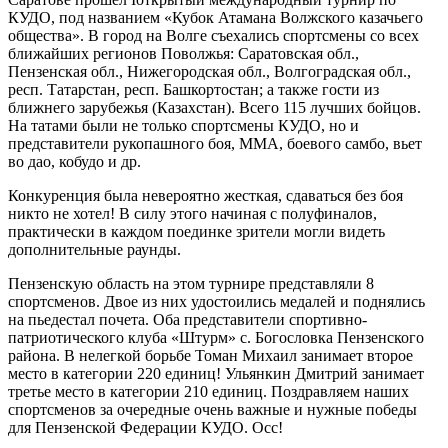
КУДО, под названием «Кубок Атамана Волжского казачьего
общества». В город на Волге съехались спортсмены со всех
ближайших регионов Поволжья: Саратовская обл.,
Пензенская обл., Нижегородская обл., Волгоградская обл.,
респ. Татарстан, респ. Башкортостан; а также гости из
ближнего зарубежья (Казахстан). Всего 115 лучших бойцов.
На татами были не только спортсмены КУДО, но и
представители рукопашного боя, ММА, боевого самбо, вьет
во дао, кобудо и др.
Конкуренция была невероятно жесткая, сдаваться без боя
никто не хотел! В силу этого начиная с полуфиналов,
практически в каждом поединке зрители могли видеть
дополнительные раунды.
Пензенскую область на этом турнире представляли 8
спортсменов. Двое из них удостоились медалей и поднялись
на пьедестал почета. Оба представители спортивно-
патриотического клуба «Штурм» с. Богословка Пензенского
района. В нелегкой борьбе Томан Михаил занимает второе
место в категории 220 единиц! Ульянкин Дмитрий занимает
третье место в категории 210 единиц. Поздравляем наших
спортсменов за очередные очень важные и нужные победы
для Пензенской Федерации КУДО. Осс!