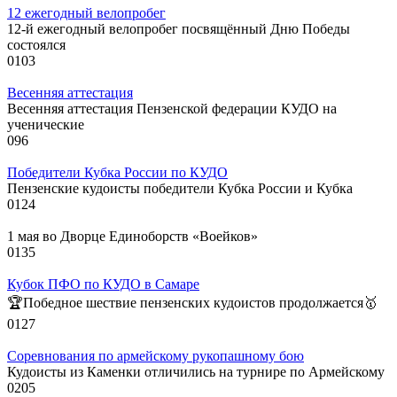
12 ежегодный велопробег
12-й ежегодный велопробег посвящённый Дню Победы
состоялся
0
103
Весенняя аттестация
Весенняя аттестация Пензенской федерации КУДО на
ученические
0
96
Победители Кубка России по КУДО
Пензенские кудоисты победители Кубка России и Кубка
0
124
1 мая во Дворце Единоборств «Воейков»
0
135
Кубок ПФО по КУДО в Самаре
🏆Победное шествие пензенских кудоистов продолжается🥇
0
127
Соревнования по армейскому рукопашному бою
Кудоисты из Каменки отличились на турнире по Армейскому
0
205