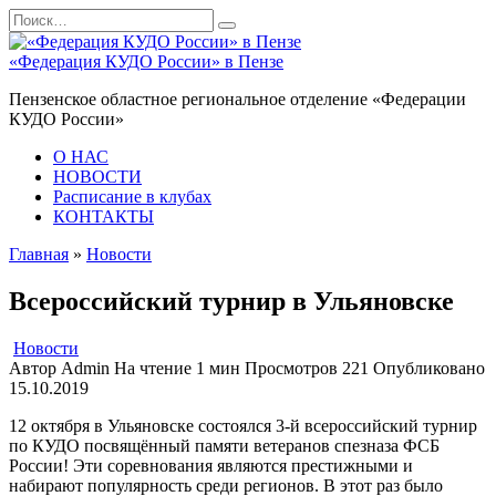
Перейти
Search
к
for:
содержанию
«Федерация КУДО России» в Пензе
Пензенское областное региональное отделение «Федерации
КУДО России»
О НАС
НОВОСТИ
Расписание в клубах
КОНТАКТЫ
Главная
»
Новости
Всероссийский турнир в Ульяновске
Новости
Автор
Admin
На чтение
1 мин
Просмотров
221
Опубликовано
15.10.2019
12 октября в Ульяновске состоялся 3-й всероссийский турнир
по КУДО посвящённый памяти ветеранов спезназа ФСБ
России! Эти соревнования являются престижными и
набирают популярность среди регионов. В этот раз было