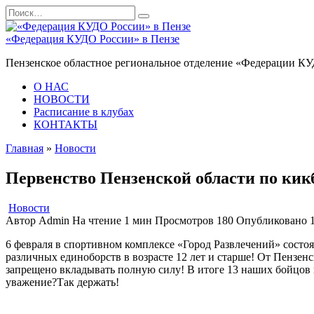
Перейти
Search
к
for:
содержанию
«Федерация КУДО России» в Пензе
Пензенское областное региональное отделение «Федерации К
О НАС
НОВОСТИ
Расписание в клубах
КОНТАКТЫ
Главная
»
Новости
Первенство Пензенской области по кик
Новости
Автор
Admin
На чтение
1 мин
Просмотров
180
Опубликовано
6 февраля в спортивном комплексе «Город Развлечений» состо
различных единоборств в возрасте 12 лет и старше! От Пензенс
запрещено вкладывать полную силу! В итоге 13 наших бойцов н
уважение?Так держать!