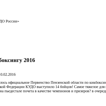
УДО России»
боксингу 2016
10.02.2016
ялось официальное Первенство Пензенской области по кикбоксин
кой Федерации КУДО выступило 14 бойцов! Самое тяжелое для них 
а пьедестале почета в качестве чемпионов и призеров? в очеред