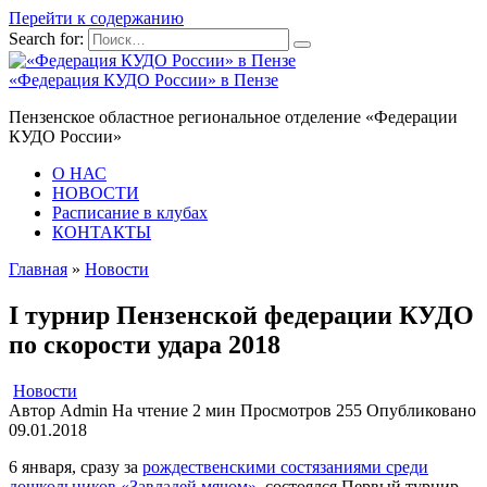
Перейти к содержанию
Search for:
«Федерация КУДО России» в Пензе
Пензенское областное региональное отделение «Федерации
КУДО России»
О НАС
НОВОСТИ
Расписание в клубах
КОНТАКТЫ
Главная
»
Новости
I турнир Пензенской федерации КУДО
по скорости удара 2018
Новости
Автор
Admin
На чтение
2 мин
Просмотров
255
Опубликовано
09.01.2018
6 января, сразу за
рождественскими состязаниями среди
дошкольников «Завладей мячом»
, состоялся Первый турнир