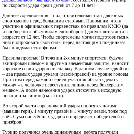
по скорости удара среди детей от 7 до 11 лет!
Данные соревнования – подготовительный этап для юных
спортсменов перед большими стартами. Напомним, что к
участию в официальных первенствах по правилам КУДО (да
и вообще по любым видам единоборств) допускаются дети в
возрасте от 12 лет. Чтобы спортсмены могли подготовиться к
ним и опробовать свои силы перед настоящими поединкам
был придуман этот формат.
Правила простые! В течении 2-х минут спортсмен, будучи
экипирован шлемом и другими элементами защиты, наносит
короткие серии ударов по снаряду. В данном случае «двойки»
– два прямых удара руками (левой-правой) на уровне головы.
При этом перед каждой серией участник обязан сделать
«вход» – в челночке переступить линию перед боксерским
мешком. А после нанесения ударов отскочить в исходную
позицию за линию (см. фото).
Во второй части соревнований удары наносятся ногами
(маваши гери), 1 минуту правой и 1 минуту левой, тоже под
счёт. Сума нанесённых ударов и определяет победителей и
призёров!
Турнир получился очень динамичным, ребята получили