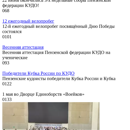
22 июня окончились 3-х недельные сборы Пензенской
федерации КУДО!
0
68
12 ежегодный велопробег
12-й ежегодный велопробег посвящённый Дню Победы
состоялся
0
101
Весенняя аттестация
Весенняя аттестация Пензенской федерации КУДО на
ученические
0
93
Победители Кубка России по КУДО
Пензенские кудоисты победители Кубка России и Кубка
0
122
1 мая во Дворце Единоборств «Воейков»
0
133